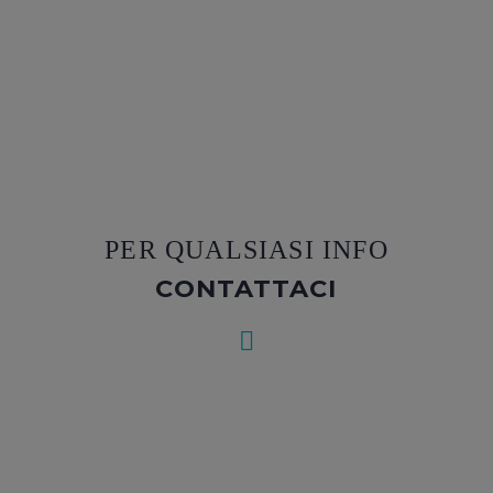
Modulo di prenotazione
PER QUALSIASI INFO
CONTATTACI

