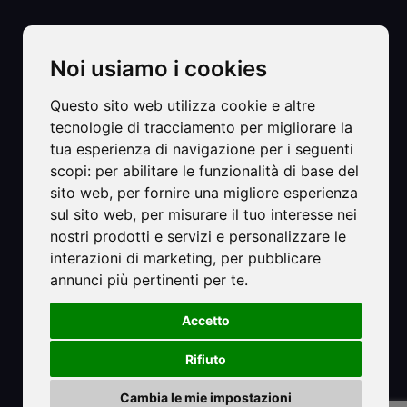
Noi usiamo i cookies
Questo sito web utilizza cookie e altre
tecnologie di tracciamento per migliorare la
tua esperienza di navigazione per i seguenti
©2025 Hotel Strand sas di Carlet Ester & C.
scopi:
per abilitare le funzionalità di base del
Sede Legale e Operativa:
sito web
,
per fornire una migliore esperienza
Primo accesso al mare di Via Dalmazia, 8
sul sito web
,
per misurare il tuo interesse nei
30016 - Lido di Jesolo VE
nostri prodotti e servizi e personalizzare le
C.F. e P.IVA: 01493640278
interazioni di marketing
,
per pubblicare
PEC: hotelstrandjesolo@pec.it
annunci più pertinenti per te
.
Numero Rea: VE-161549
Provincia Ufficio Registro: Venezia Rovigo Delta Lagunare
Accetto
CIR 027019-ALB-00267
Rifiuto
CIN: IT027019A12BNJXX4Y
Privacy Policy
-
Cookie Policy
Cambia le mie impostazioni
Rivedi le tue scelte in materia di cookie