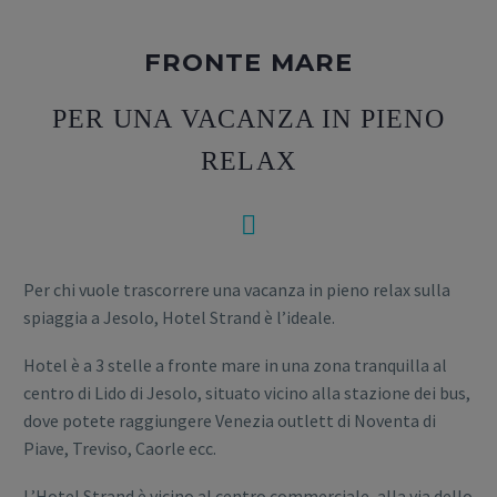
FRONTE MARE
PER UNA VACANZA IN PIENO
RELAX


Per chi vuole trascorrere una vacanza in pieno relax sulla
spiaggia a Jesolo, Hotel Strand è l’ideale.
Hotel è a 3 stelle a fronte mare in una zona tranquilla al
centro di Lido di Jesolo, situato vicino alla stazione dei bus,
dove potete raggiungere Venezia outlett di Noventa di
Piave, Treviso, Caorle ecc.
L’Hotel Strand è vicino al centro commerciale, alla via dello